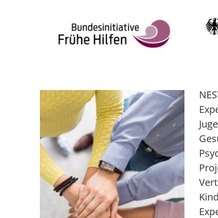
NEST
Expe
Jug
Gesu
Psy
Proj
Vert
Kind
Expe